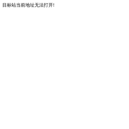
目标站当前地址无法打开!